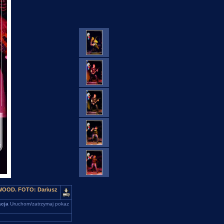
EWOOD. FOTO: Dariusz
cja
Uruchom/zatrzymaj pokaz