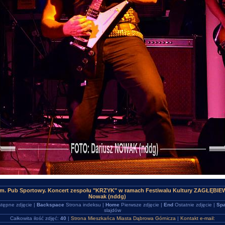
um. Pub Sportowy. Koncert zespołu "KRZYK" w ramach Festiwalu Kultury ZAGŁĘBI
Nowak (nddg)
tępne zdjęcie |
Backspace
Strona indeksu |
Home
Pierwsze zdjęcie |
End
Ostatnie zdjęcie |
Spa
slajdów
Całkowita ilość zdjęć:
40
|
Strona Mieszkańca Miasta Dąbrowa Górnicza
|
Kontakt e-mail: