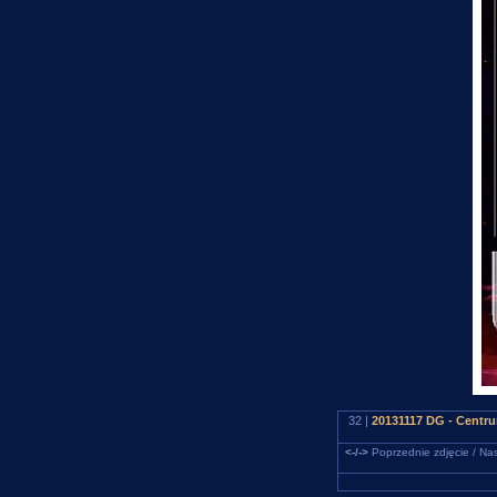
32 |
20131117 DG - Centr
<-/->
Poprzednie zdjęcie / Nas