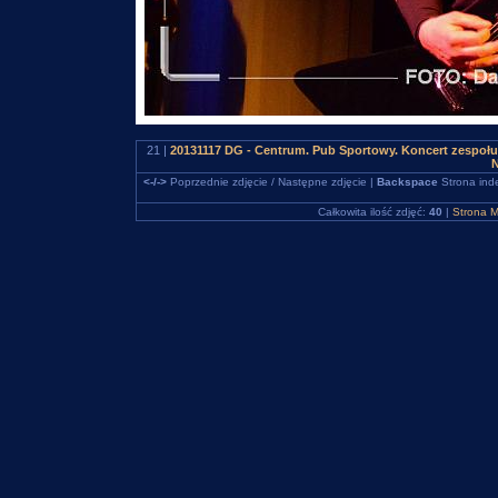
21 |
20131117 DG - Centrum. Pub Sportowy. Koncert zespo
N
<-/->
Poprzednie zdjęcie / Następne zdjęcie |
Backspace
Strona ind
Całkowita ilość zdjęć:
40
|
Strona M