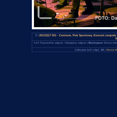
9 |
20131117 DG - Centrum. Pub Sportowy. Koncert zespo
N
<-/->
Poprzednie zdjęcie / Następne zdjęcie |
Backspace
Strona ind
Całkowita ilość zdjęć:
40
|
Strona M