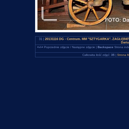
31 |
20131116 DG - Centrum. MM "SZTYGARKA". ZAGŁĘBIEWO
Dari
<-/->
Poprzednie zdjęcie / Następne zdjęcie |
Backspace
Strona ind
Całkowita ilość zdjęć:
35
|
Strona M