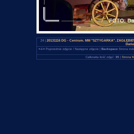
24 |
20131116 DG - Centrum. MM "SZTYGARKA". ZAGŁĘBIEWO
Dari
<-/->
Poprzednie zdjęcie / Następne zdjęcie |
Backspace
Strona ind
Całkowita ilość zdjęć:
35
|
Strona M