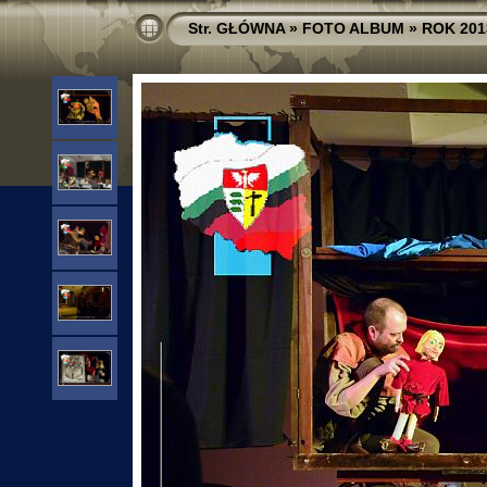
Str. GŁÓWNA
»
FOTO ALBUM
»
ROK 201