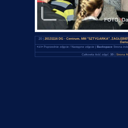
20 |
20131116 DG - Centrum. MM "SZTYGARKA". ZAGŁĘBIEWO
Dari
<-/->
Poprzednie zdjęcie / Następne zdjęcie |
Backspace
Strona ind
Całkowita ilość zdjęć:
35
|
Strona M