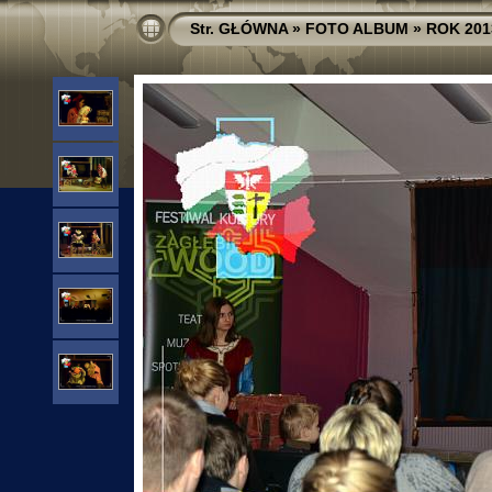
Str. GŁÓWNA
»
FOTO ALBUM
»
ROK 201