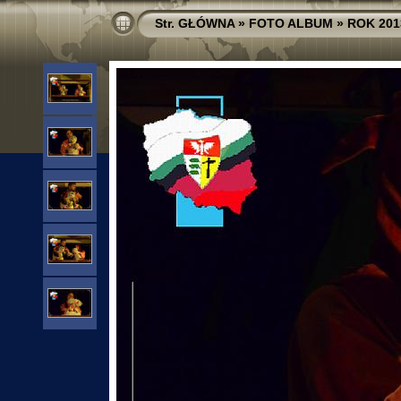
Str. GŁÓWNA
»
FOTO ALBUM
»
ROK 201