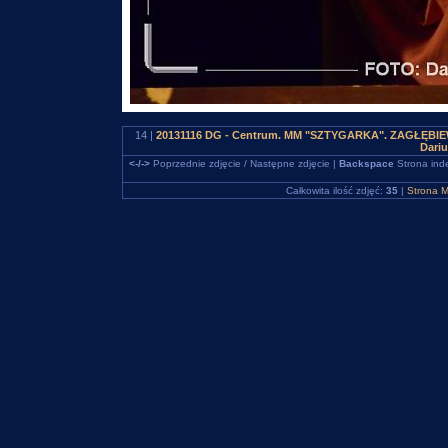
14 |
20131116 DG - Centrum. MM "SZTYGARKA". ZAGŁĘBIEWO
Dari
<-/->
Poprzednie zdjęcie / Następne zdjęcie |
Backspace
Strona ind
Całkowita ilość zdjęć:
35
|
Strona M