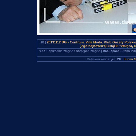
18 |
20131112 DG - Centrum. Villa Moda. Klub Gazety Polski
jego najnowszej książki "Wałęsa, 
<-/->
Poprzednie zdjęcie / Następne zdjęcie |
Backspace
Strona ind
Całkowita ilość zdjęć:
20
|
Strona M