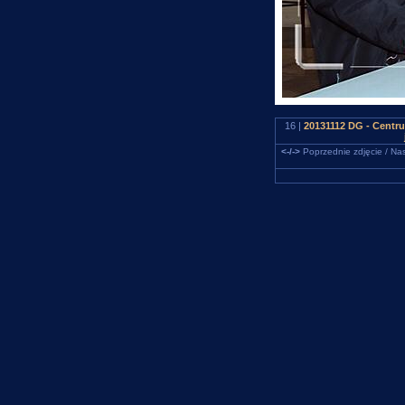
16 |
20131112 DG - Centru
<-/->
Poprzednie zdjęcie / Nas