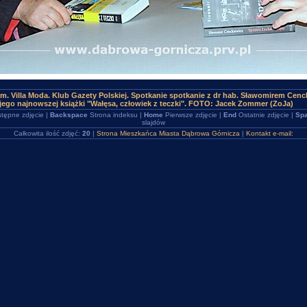
m. Villa Moda. Klub Gazety Polskiej. Spotkanie spotkanie z dr hab. Sławomirem Cen
jego najnowszej książki "Wałęsa, człowiek z teczki". FOTO: Jacek Zommer (ZoJa)
tępne zdjęcie |
Backspace
Strona indeksu |
Home
Pierwsze zdjęcie |
End
Ostatnie zdjęcie |
Spa
slajdów
Całkowita ilość zdjęć:
20
|
Strona Mieszkańca Miasta Dąbrowa Górnicza
|
Kontakt e-mail: