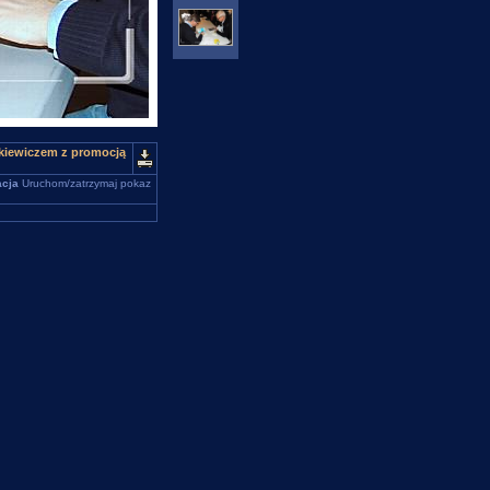
ckiewiczem z promocją
cja
Uruchom/zatrzymaj pokaz