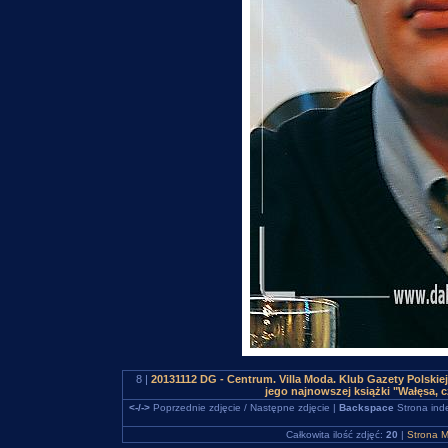
8 |
20131112 DG - Centrum. Villa Moda. Klub Gazety Polski
jego najnowszej książki "Wałęsa, 
<-/->
Poprzednie zdjęcie / Następne zdjęcie |
Backspace
Strona ind
Całkowita ilość zdjęć:
20
|
Strona M