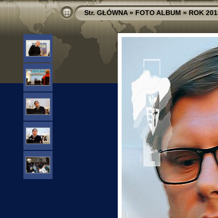
Str. GŁÓWNA
»
FOTO ALBUM
»
ROK 201