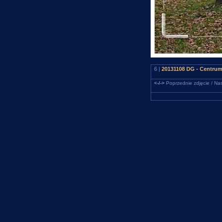
6 |
20131108 DG - Centrum
<-/->
Poprzednie zdjęcie / Nas