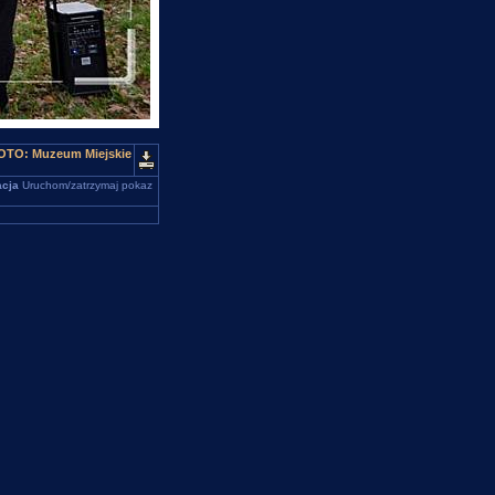
 FOTO: Muzeum Miejskie
cja
Uruchom/zatrzymaj pokaz