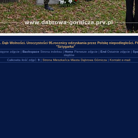
. Dąb Wolności. Uroczystości 95.rocznicy odzyskania przez Polskę niepodległości.
"Sztygarka"
tępne zdjęcie |
Backspace
Strona indeksu |
Home
Pierwsze zdjęcie |
End
Ostatnie zdjęcie |
Spa
slajdów
Całkowita ilość zdjęć:
9
|
Strona Mieszkańca Miasta Dąbrowa Górnicza
|
Kontakt e-mail: