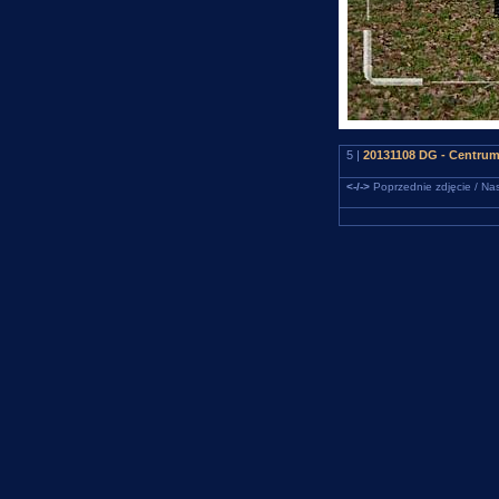
5 |
20131108 DG - Centrum
<-/->
Poprzednie zdjęcie / Nas