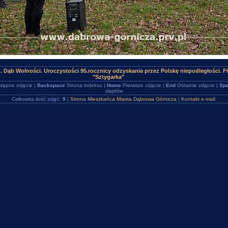
. Dąb Wolności. Uroczystości 95.rocznicy odzyskania przez Polskę niepodległości.
"Sztygarka"
tępne zdjęcie |
Backspace
Strona indeksu |
Home
Pierwsze zdjęcie |
End
Ostatnie zdjęcie |
Spa
slajdów
Całkowita ilość zdjęć:
9
|
Strona Mieszkańca Miasta Dąbrowa Górnicza
|
Kontakt e-mail: