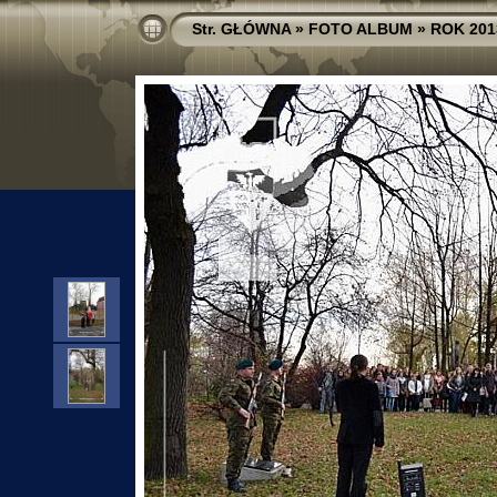
Str. GŁÓWNA
»
FOTO ALBUM
»
ROK 201