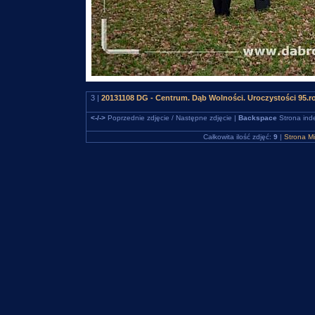
3 |
20131108 DG - Centrum. Dąb Wolności. Uroczystości 95.r
<-/->
Poprzednie zdjęcie / Następne zdjęcie |
Backspace
Strona ind
Całkowita ilość zdjęć:
9
|
Strona M