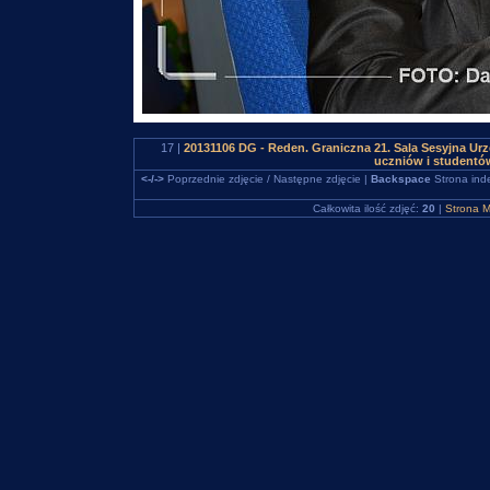
17 |
20131106 DG - Reden. Graniczna 21. Sala Sesyjna Urz
uczniów i studentó
<-/->
Poprzednie zdjęcie / Następne zdjęcie |
Backspace
Strona ind
Całkowita ilość zdjęć:
20
|
Strona M