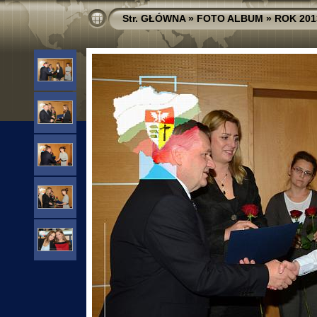
Str. GŁÓWNA
»
FOTO ALBUM
»
ROK 201