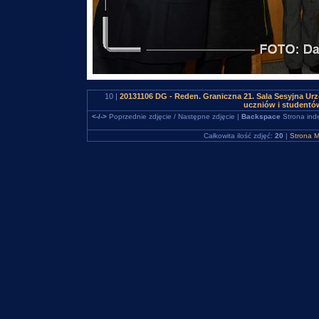
10 |
20131106 DG - Reden. Graniczna 21. Sala Sesyjna Urz
uczniów i studentó
<-/->
Poprzednie zdjęcie / Następne zdjęcie |
Backspace
Strona ind
Całkowita ilość zdjęć:
20
|
Strona M