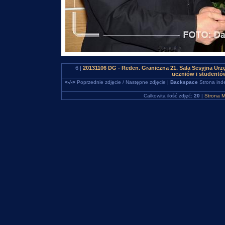
6 |
20131106 DG - Reden. Graniczna 21. Sala Sesyjna Urz
uczniów i studentó
<-/->
Poprzednie zdjęcie / Następne zdjęcie |
Backspace
Strona ind
Całkowita ilość zdjęć:
20
|
Strona M