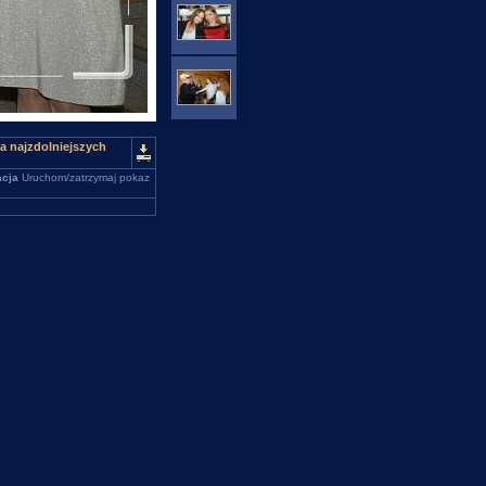
a najzdolniejszych
cja
Uruchom/zatrzymaj pokaz