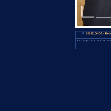
5 |
20131106 DG - Rede
<-/->
Poprzednie zdjęcie / Nas