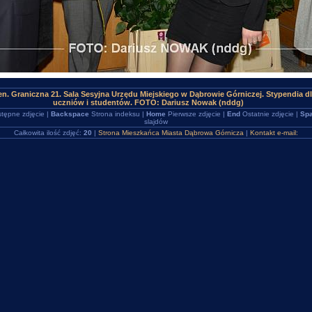
n. Graniczna 21. Sala Sesyjna Urzędu Miejskiego w Dąbrowie Górniczej. Stypendia dl
uczniów i studentów. FOTO: Dariusz Nowak (nddg)
tępne zdjęcie |
Backspace
Strona indeksu |
Home
Pierwsze zdjęcie |
End
Ostatnie zdjęcie |
Spa
slajdów
Całkowita ilość zdjęć:
20
|
Strona Mieszkańca Miasta Dąbrowa Górnicza
|
Kontakt e-mail: