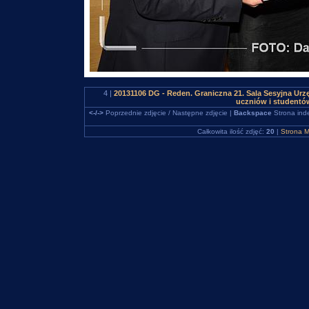
4 |
20131106 DG - Reden. Graniczna 21. Sala Sesyjna Urz
uczniów i studentó
<-/->
Poprzednie zdjęcie / Następne zdjęcie |
Backspace
Strona ind
Całkowita ilość zdjęć:
20
|
Strona M