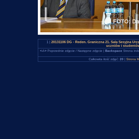
1 |
20131106 DG - Reden. Graniczna 21. Sala Sesyjna Urz
uczniów i studentó
<-/->
Poprzednie zdjęcie / Następne zdjęcie |
Backspace
Strona ind
Całkowita ilość zdjęć:
20
|
Strona M