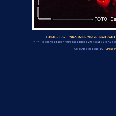
10 |
20131101 DG - Reden. DZIEŃ WSZYSTKICH ŚWIĘTYC
<-/->
Poprzednie zdjęcie / Następne zdjęcie |
Backspace
Strona ind
Całkowita ilość zdjęć:
16
|
Strona M