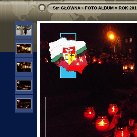
Str. GŁÓWNA
»
FOTO ALBUM
»
ROK 201