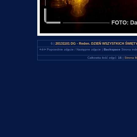
6 |
20131101 DG - Reden. DZIEŃ WSZYSTKICH ŚWIĘTYCH
<-/->
Poprzednie zdjęcie / Następne zdjęcie |
Backspace
Strona ind
Całkowita ilość zdjęć:
16
|
Strona M