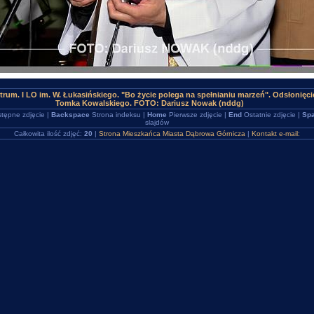
rum. I LO im. W. Łukasińskiego. "Bo życie polega na spełnianiu marzeń". Odsłonięcie
Tomka Kowalskiego. FOTO: Dariusz Nowak (nddg)
tępne zdjęcie |
Backspace
Strona indeksu |
Home
Pierwsze zdjęcie |
End
Ostatnie zdjęcie |
Spa
slajdów
Całkowita ilość zdjęć:
20
|
Strona Mieszkańca Miasta Dąbrowa Górnicza
|
Kontakt e-mail: