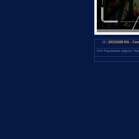
18 |
20131028 DG - Cent
<-/->
Poprzednie zdjęcie / Nas