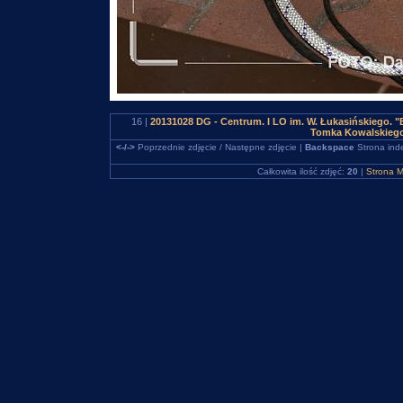
16 |
20131028 DG - Centrum. I LO im. W. Łukasińskiego. "B
Tomka Kowalskiego
<-/->
Poprzednie zdjęcie / Następne zdjęcie |
Backspace
Strona ind
Całkowita ilość zdjęć:
20
|
Strona M