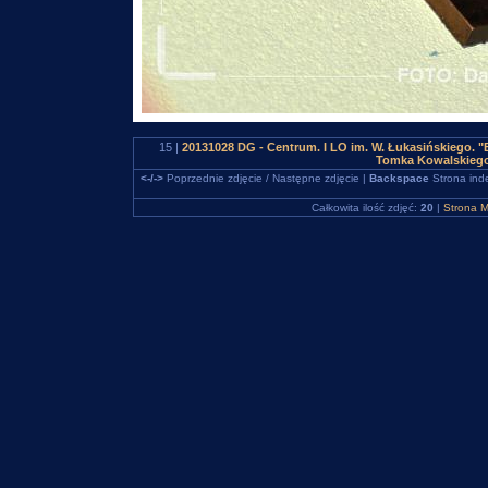
15 |
20131028 DG - Centrum. I LO im. W. Łukasińskiego. "B
Tomka Kowalskiego
<-/->
Poprzednie zdjęcie / Następne zdjęcie |
Backspace
Strona ind
Całkowita ilość zdjęć:
20
|
Strona M