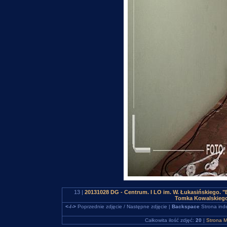
13 |
20131028 DG - Centrum. I LO im. W. Łukasińskiego. "B
Tomka Kowalskiego
<-/->
Poprzednie zdjęcie / Następne zdjęcie |
Backspace
Strona ind
Całkowita ilość zdjęć:
20
|
Strona M