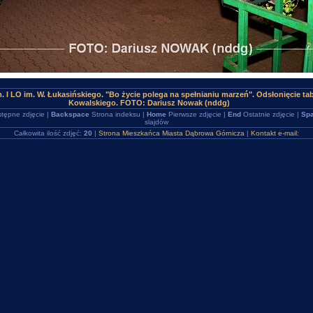
 I LO im. W. Łukasińskiego. "Bo życie polega na spełnianiu marzeń". Odsłonięcie ta
Kowalskiego. FOTO: Dariusz Nowak (nddg)
tępne zdjęcie |
Backspace
Strona indeksu |
Home
Pierwsze zdjęcie |
End
Ostatnie zdjęcie |
Spa
slajdów
Całkowita ilość zdjęć:
20
|
Strona Mieszkańca Miasta Dąbrowa Górnicza
|
Kontakt e-mail: