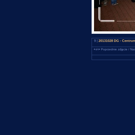
9 |
20131028 DG - Centrum.
<-/->
Poprzednie zdjęcie / Nas