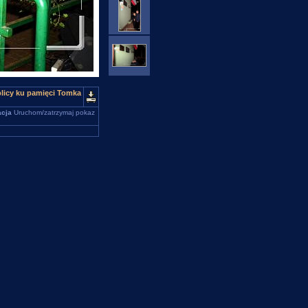
blicy ku pamięci Tomka
cja
Uruchom/zatrzymaj pokaz