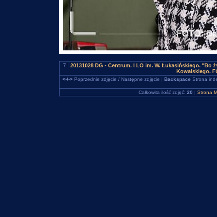
7 |
20131028 DG - Centrum. I LO im. W. Łukasińskiego. "Bo ż
Kowalskiego. F
<-/->
Poprzednie zdjęcie / Następne zdjęcie |
Backspace
Strona ind
Całkowita ilość zdjęć:
20
|
Strona M