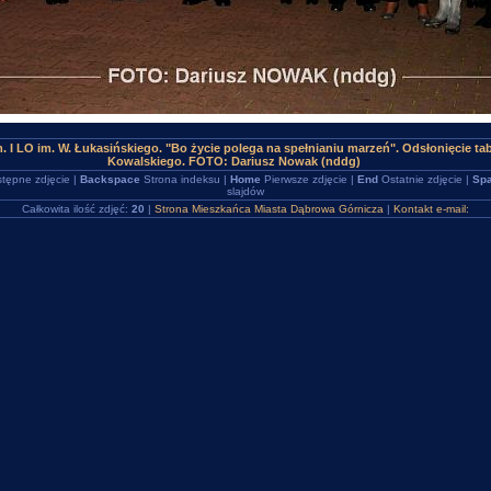
 I LO im. W. Łukasińskiego. "Bo życie polega na spełnianiu marzeń". Odsłonięcie ta
Kowalskiego. FOTO: Dariusz Nowak (nddg)
tępne zdjęcie |
Backspace
Strona indeksu |
Home
Pierwsze zdjęcie |
End
Ostatnie zdjęcie |
Spa
slajdów
Całkowita ilość zdjęć:
20
|
Strona Mieszkańca Miasta Dąbrowa Górnicza
|
Kontakt e-mail: