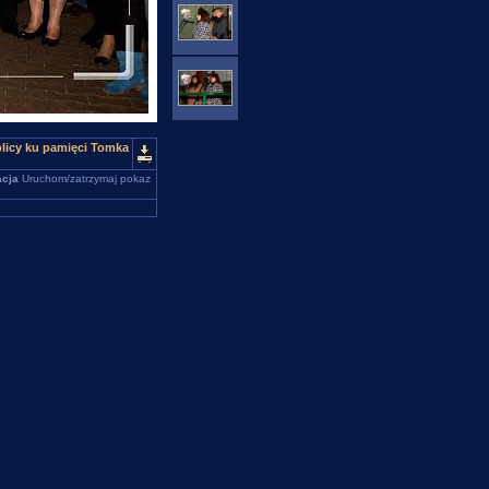
blicy ku pamięci Tomka
cja
Uruchom/zatrzymaj pokaz