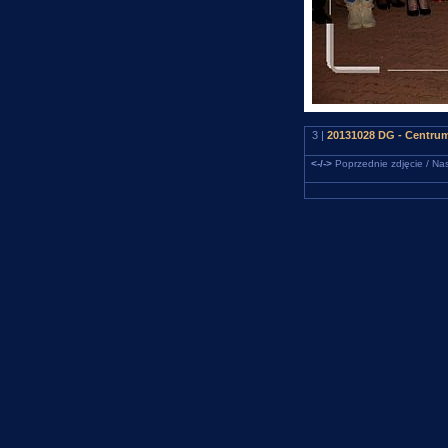
3 |
20131028 DG - Centrum.
<-/->
Poprzednie zdjęcie / Nas