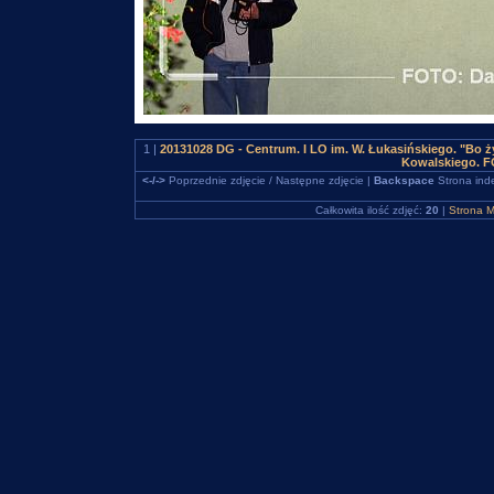
1 |
20131028 DG - Centrum. I LO im. W. Łukasińskiego. "Bo ż
Kowalskiego. F
<-/->
Poprzednie zdjęcie / Następne zdjęcie |
Backspace
Strona ind
Całkowita ilość zdjęć:
20
|
Strona M