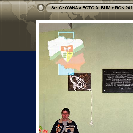
Str. GŁÓWNA
»
FOTO ALBUM
»
ROK 201