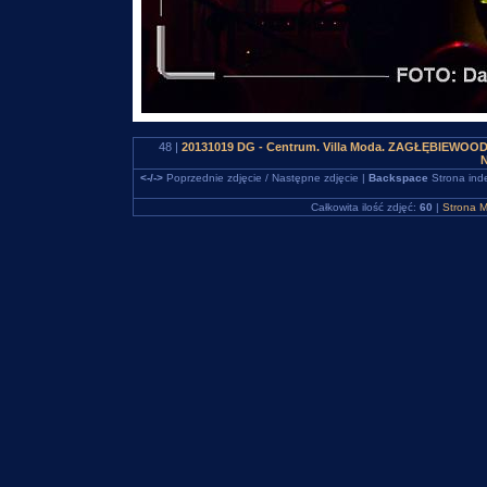
48 |
20131019 DG - Centrum. Villa Moda. ZAGŁĘBIEWOO
N
<-/->
Poprzednie zdjęcie / Następne zdjęcie |
Backspace
Strona ind
Całkowita ilość zdjęć:
60
|
Strona M