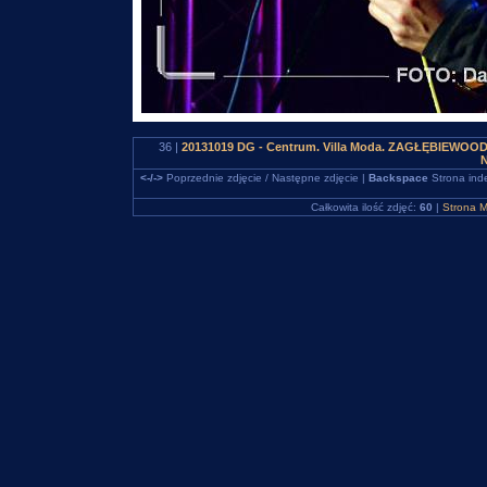
36 |
20131019 DG - Centrum. Villa Moda. ZAGŁĘBIEWOO
N
<-/->
Poprzednie zdjęcie / Następne zdjęcie |
Backspace
Strona ind
Całkowita ilość zdjęć:
60
|
Strona M