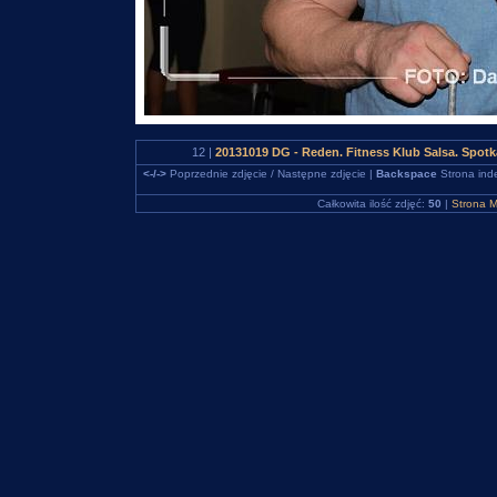
12 |
20131019 DG - Reden. Fitness Klub Salsa. Spo
<-/->
Poprzednie zdjęcie / Następne zdjęcie |
Backspace
Strona ind
Całkowita ilość zdjęć:
50
|
Strona M