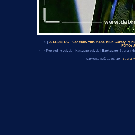
9 |
20131018 DG - Centrum. Villa Moda. Klub Gazety Polsk
FOTO: J
<-/->
Poprzednie zdjęcie / Następne zdjęcie |
Backspace
Strona ind
Całkowita ilość zdjęć:
10
|
Strona M