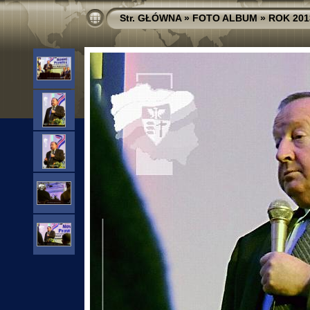
Str. GŁÓWNA
»
FOTO ALBUM
»
ROK 201