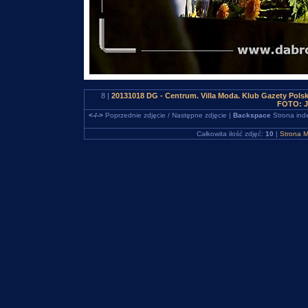
8 |
20131018 DG - Centrum. Villa Moda. Klub Gazety Polsk
FOTO: J
<-/->
Poprzednie zdjęcie / Następne zdjęcie |
Backspace
Strona ind
Całkowita ilość zdjęć:
10
|
Strona M