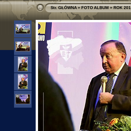
Str. GŁÓWNA
»
FOTO ALBUM
»
ROK 201