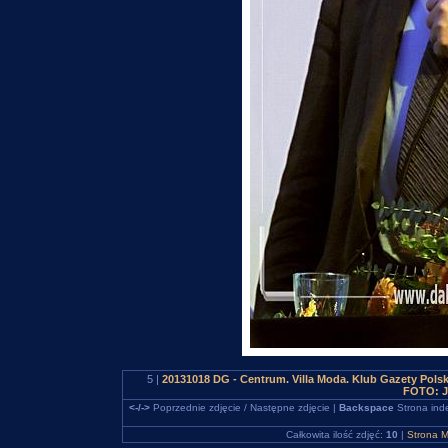
5 |
20131018 DG - Centrum. Villa Moda. Klub Gazety Polsk
FOTO: J
<-/->
Poprzednie zdjęcie / Następne zdjęcie |
Backspace
Strona ind
Całkowita ilość zdjęć:
10
|
Strona M