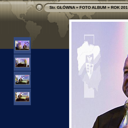
Str. GŁÓWNA
»
FOTO ALBUM
»
ROK 201