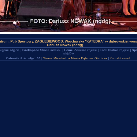
ntrum. Pub Sportowy. ZAGŁĘBIEWOOD. Wrocławska "KATEDRA" w dąbrowskiej wersj
Dariusz Nowak (nddg)
tępne zdjęcie |
Backspace
Strona indeksu |
Home
Pierwsze zdjęcie |
End
Ostatnie zdjęcie |
Spa
slajdów
Całkowita ilość zdjęć:
40
|
Strona Mieszkańca Miasta Dąbrowa Górnicza
|
Kontakt e-mail: