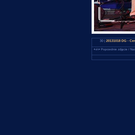
30 |
20131018 DG - Ce
<-/->
Poprzednie zdjęcie / Nas