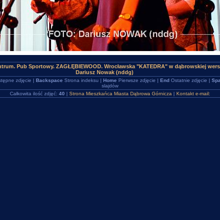
ntrum. Pub Sportowy. ZAGŁĘBIEWOOD. Wrocławska "KATEDRA" w dąbrowskiej wersj
Dariusz Nowak (nddg)
tępne zdjęcie |
Backspace
Strona indeksu |
Home
Pierwsze zdjęcie |
End
Ostatnie zdjęcie |
Spa
slajdów
Całkowita ilość zdjęć:
40
|
Strona Mieszkańca Miasta Dąbrowa Górnicza
|
Kontakt e-mail: