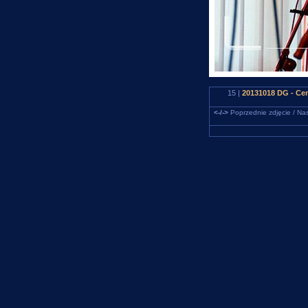
15 |
20131018 DG - Ce
<-/->
Poprzednie zdjęcie / Nas