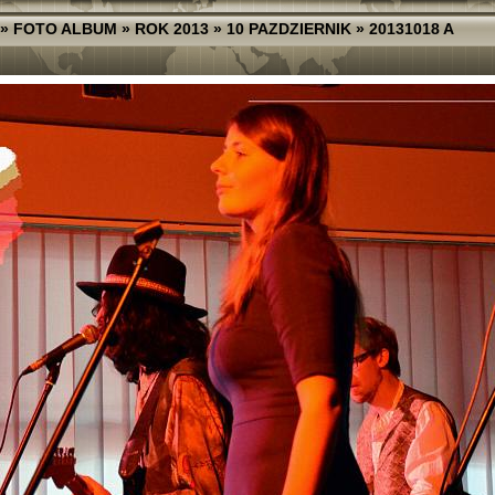
»
FOTO ALBUM
»
ROK 2013
»
10 PAZDZIERNIK
»
20131018 A