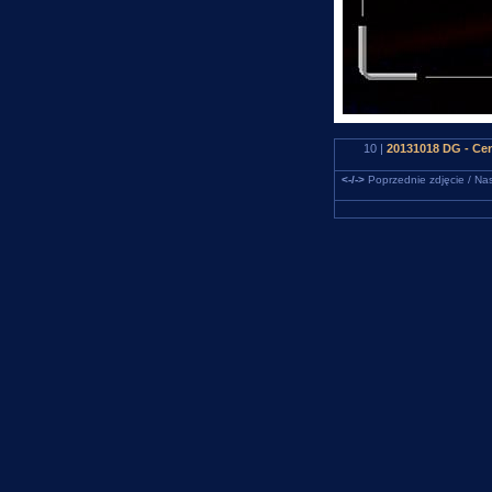
10 |
20131018 DG - Ce
<-/->
Poprzednie zdjęcie / Nas