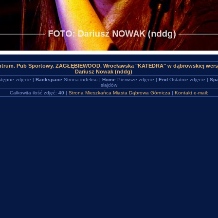
ntrum. Pub Sportowy. ZAGŁĘBIEWOOD. Wrocławska "KATEDRA" w dąbrowskiej wersj
Dariusz Nowak (nddg)
tępne zdjęcie |
Backspace
Strona indeksu |
Home
Pierwsze zdjęcie |
End
Ostatnie zdjęcie |
Spa
slajdów
Całkowita ilość zdjęć:
40
|
Strona Mieszkańca Miasta Dąbrowa Górnicza
|
Kontakt e-mail: