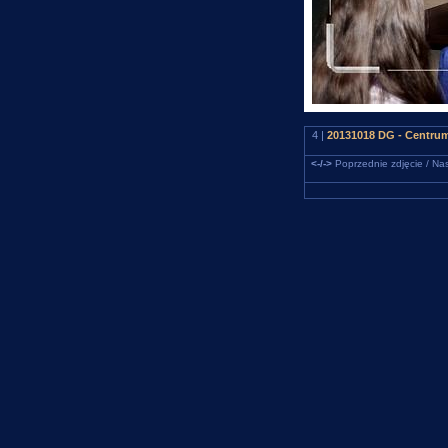
4 |
20131018 DG - Centru
<-/->
Poprzednie zdjęcie / Nas