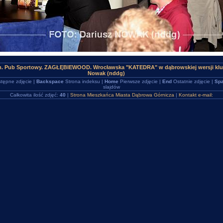
m. Pub Sportowy. ZAGŁĘBIEWOOD. Wrocławska "KATEDRA" w dąbrowskiej wersji klu
Nowak (nddg)
tępne zdjęcie |
Backspace
Strona indeksu |
Home
Pierwsze zdjęcie |
End
Ostatnie zdjęcie |
Spa
slajdów
Całkowita ilość zdjęć:
40
|
Strona Mieszkańca Miasta Dąbrowa Górnicza
|
Kontakt e-mail: