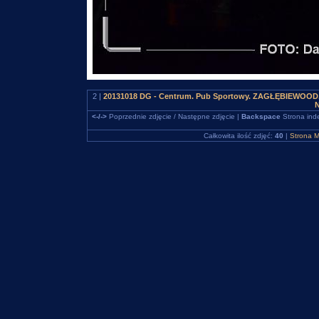
2 |
20131018 DG - Centrum. Pub Sportowy. ZAGŁĘBIEWOOD. 
N
<-/->
Poprzednie zdjęcie / Następne zdjęcie |
Backspace
Strona ind
Całkowita ilość zdjęć:
40
|
Strona M