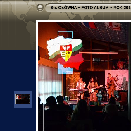
Str. GŁÓWNA
»
FOTO ALBUM
»
ROK 201