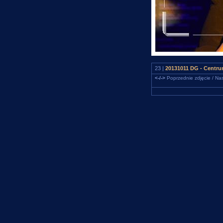
23 |
20131011 DG - Centru
<-/->
Poprzednie zdjęcie / Nas