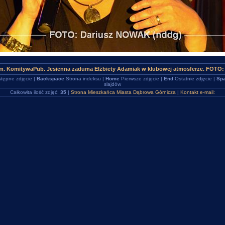
m. KomitywaPub. Jesienna zaduma Elżbiety Adamiak w klubowej atmosferze. FOTO:
tępne zdjęcie |
Backspace
Strona indeksu |
Home
Pierwsze zdjęcie |
End
Ostatnie zdjęcie |
Spa
slajdów
Całkowita ilość zdjęć:
35
|
Strona Mieszkańca Miasta Dąbrowa Górnicza
|
Kontakt e-mail: