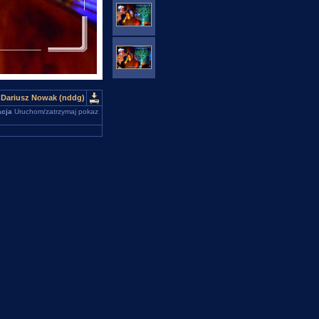
 Dariusz Nowak (nddg)
cja
Uruchom/zatrzymaj pokaz