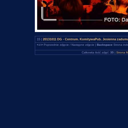
15 |
20131011 DG - Centrum. KomitywaPub. Jesienna zaduma
<-/->
Poprzednie zdjęcie / Następne zdjęcie |
Backspace
Strona ind
Całkowita ilość zdjęć:
35
|
Strona M