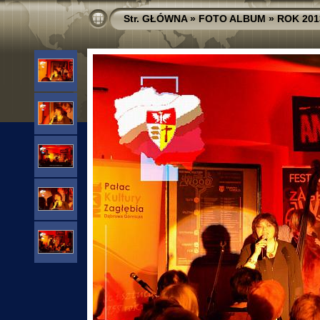
Str. GŁÓWNA
»
FOTO ALBUM
»
ROK 201