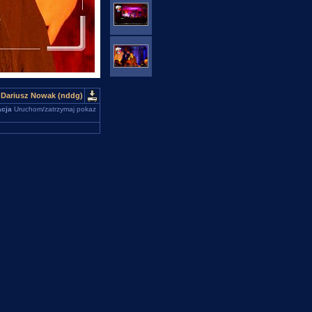
 Dariusz Nowak (nddg)
cja
Uruchom/zatrzymaj pokaz