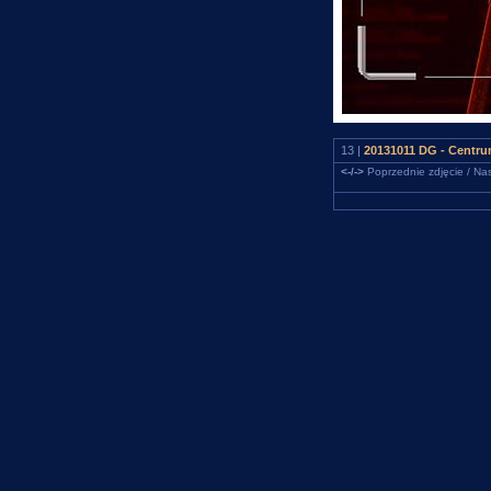
13 |
20131011 DG - Centru
<-/->
Poprzednie zdjęcie / Nas