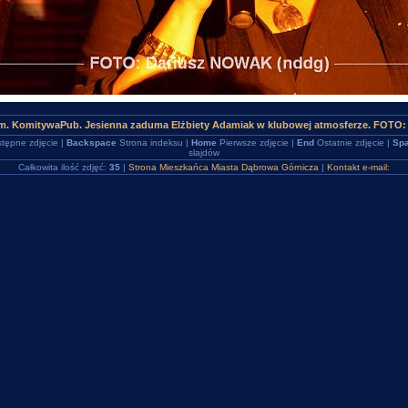
m. KomitywaPub. Jesienna zaduma Elżbiety Adamiak w klubowej atmosferze. FOTO:
tępne zdjęcie |
Backspace
Strona indeksu |
Home
Pierwsze zdjęcie |
End
Ostatnie zdjęcie |
Spa
slajdów
Całkowita ilość zdjęć:
35
|
Strona Mieszkańca Miasta Dąbrowa Górnicza
|
Kontakt e-mail: