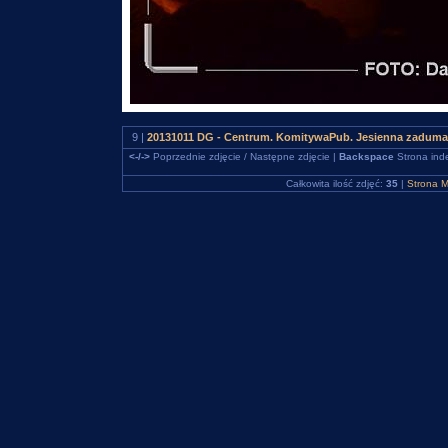
9 |
20131011 DG - Centrum. KomitywaPub. Jesienna zaduma 
<-/->
Poprzednie zdjęcie / Następne zdjęcie |
Backspace
Strona ind
Całkowita ilość zdjęć:
35
|
Strona M