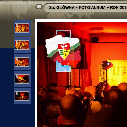
Str. GŁÓWNA
»
FOTO ALBUM
»
ROK 201