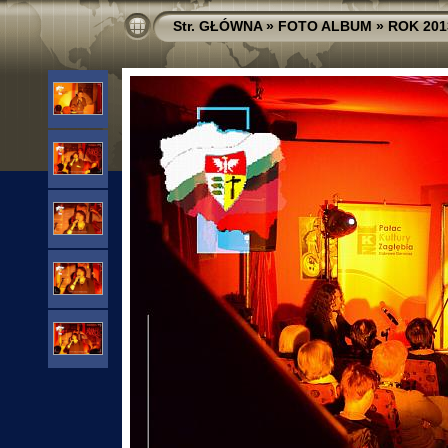
Str. GŁÓWNA
»
FOTO ALBUM
»
ROK 201