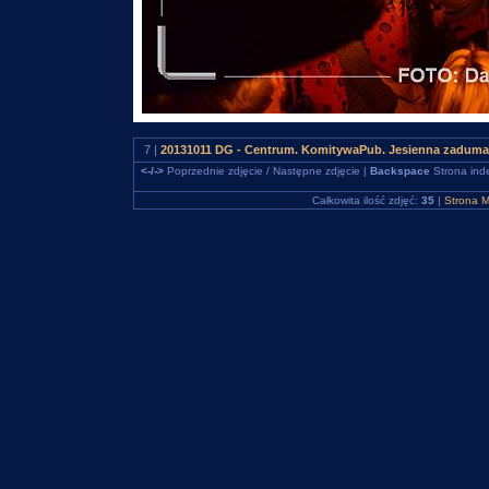
7 |
20131011 DG - Centrum. KomitywaPub. Jesienna zaduma 
<-/->
Poprzednie zdjęcie / Następne zdjęcie |
Backspace
Strona ind
Całkowita ilość zdjęć:
35
|
Strona M