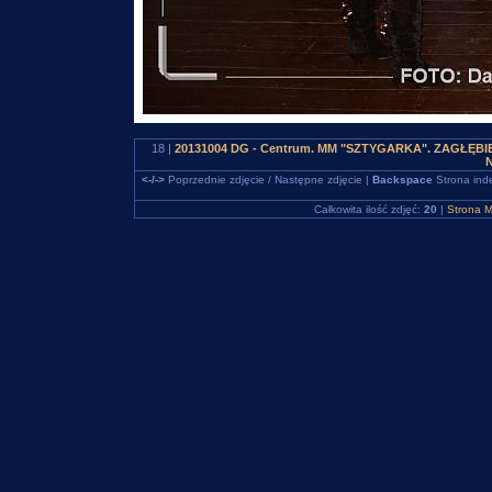
18 |
20131004 DG - Centrum. MM "SZTYGARKA". ZAGŁĘBIE
N
<-/->
Poprzednie zdjęcie / Następne zdjęcie |
Backspace
Strona ind
Całkowita ilość zdjęć:
20
|
Strona M