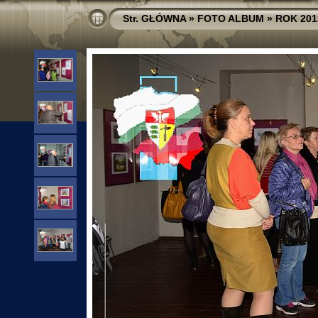
Str. GŁÓWNA
»
FOTO ALBUM
»
ROK 201