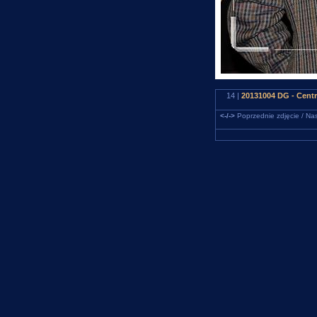
14 |
20131004 DG - Cen
<-/->
Poprzednie zdjęcie / Nas