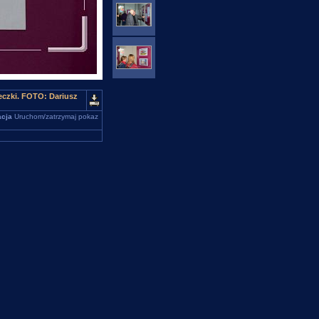
zki. FOTO: Dariusz
cja
Uruchom/zatrzymaj pokaz