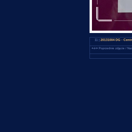
11 |
20131004 DG - Cen
<-/->
Poprzednie zdjęcie / Nas