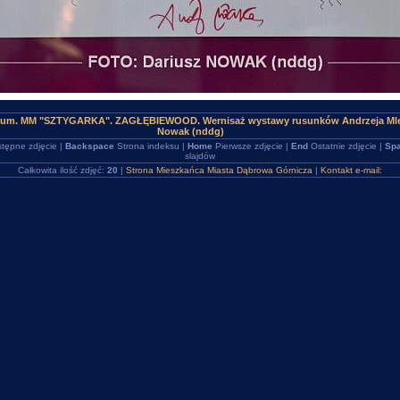
trum. MM "SZTYGARKA". ZAGŁĘBIEWOOD. Wernisaż wystawy rusunków Andrzeja Mlec
Nowak (nddg)
tępne zdjęcie |
Backspace
Strona indeksu |
Home
Pierwsze zdjęcie |
End
Ostatnie zdjęcie |
Spa
slajdów
Całkowita ilość zdjęć:
20
|
Strona Mieszkańca Miasta Dąbrowa Górnicza
|
Kontakt e-mail: