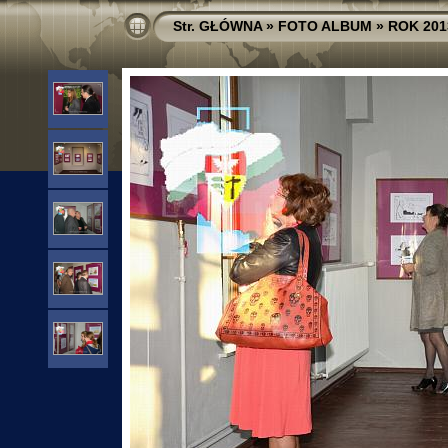
Str. GŁÓWNA
»
FOTO ALBUM
»
ROK 201