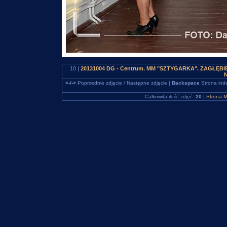
10 |
20131004 DG - Centrum. MM "SZTYGARKA". ZAGŁĘBIE
N
<-/->
Poprzednie zdjęcie / Następne zdjęcie |
Backspace
Strona ind
Całkowita ilość zdjęć:
20
|
Strona M