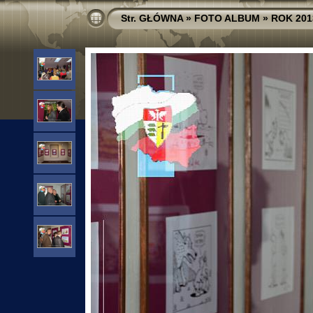
Str. GŁÓWNA
»
FOTO ALBUM
»
ROK 201