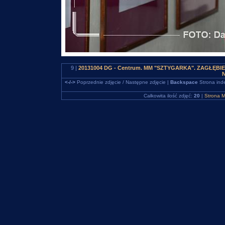
9 |
20131004 DG - Centrum. MM "SZTYGARKA". ZAGŁĘBIEW
N
<-/->
Poprzednie zdjęcie / Następne zdjęcie |
Backspace
Strona ind
Całkowita ilość zdjęć:
20
|
Strona M